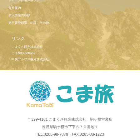
ドローン操縦体験ツアー
会社案内
個人情報の取扱
旅行業登録票、約款、その他
リンク
こまくさ観光株式会社
こま旅Facebook
中央アルプス観光株式会社
〒399-4101 こまくさ観光株式会社 駒ヶ根営業所
長野県駒ケ根市下平６７０番地１
TEL.0265-98-7078 FAX.0265-83-1223