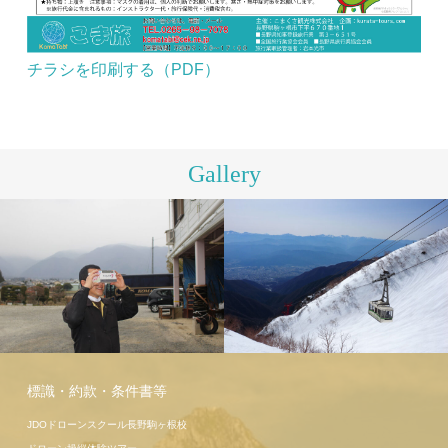
チラシを印刷する（PDF）
Gallery
駒ヶ岳ロー
プウェイ
こま旅ツア
標識・約款・条件書等
ー高遠桜
JDOドローンスクール長野駒ヶ根校