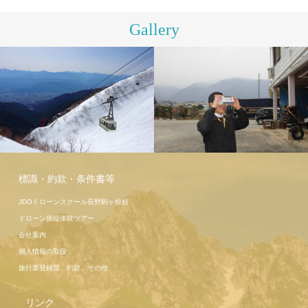
Gallery
駒ヶ岳ロー
プウェイ
こま旅ツア
標識・約款・条件書等
ー高遠桜
JDOドローンスクール長野駒ヶ根校
ドローン操縦体験ツアー
会社案内
個人情報の取扱
旅行業登録票、約款、その他
リンク