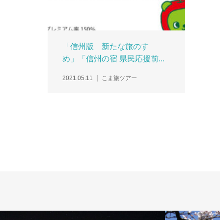
「信州版 新たな旅のすゝ
め」「信州の宿 県⺠応援前...
2021.05.11
こま旅ツアー