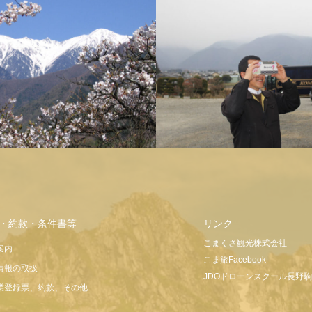
こま旅ツアー
・約款・条件書等
リンク
こまくさ観光株式会社
案内
こま旅Facebook
情報の取扱
JDOドローンスクール長野
業登録票、約款、その他