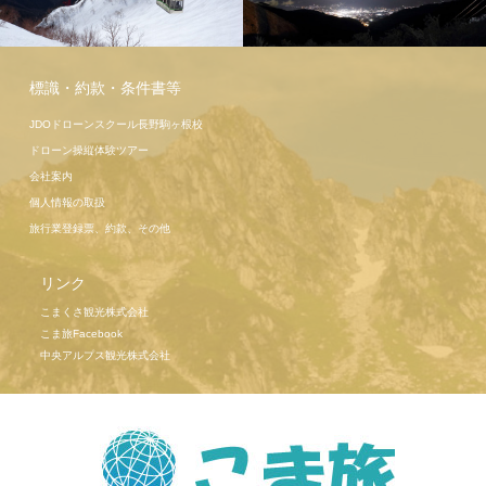
駒ヶ岳ロー
プウェイ
標識・約款・条件書等
駒ヶ岳ロー
JDOドローンスクール長野駒ヶ根校
プウェイ
ドローン操縦体験ツアー
会社案内
個人情報の取扱
旅行業登録票、約款、その他
リンク
こまくさ観光株式会社
こま旅Facebook
中央アルプス観光株式会社