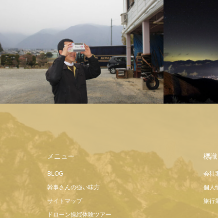
こま旅ツアー高遠桜
メニュー
標識
BLOG
会社
幹事さんの強い味方
個人
サイトマップ
旅行
ドローン操縦体験ツアー