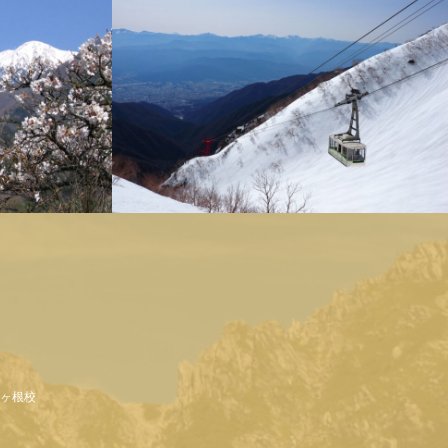
駒ヶ岳ロープウェイ
駒ヶ根校