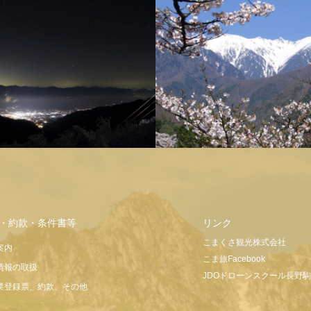
駒ヶ岳ロープウェイ
・約款・条件書等
リンク
こまくさ観光株式会社
案内
こま旅Facebook
情報の取扱
JDOドローンスクール長野
業登録票、約款、その他