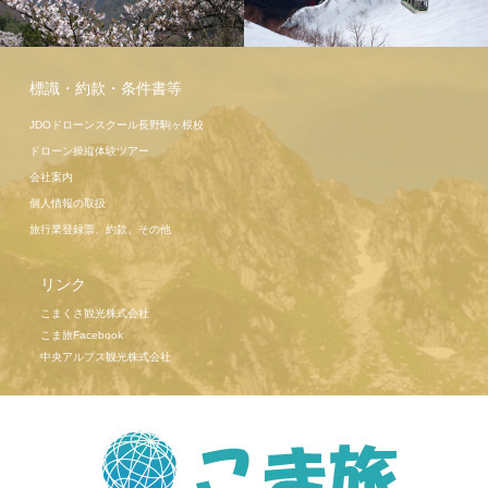
駒ヶ岳ロー
プウェイ
標識・約款・条件書等
JDOドローンスクール長野駒ヶ根校
ドローン操縦体験ツアー
会社案内
個人情報の取扱
旅行業登録票、約款、その他
リンク
こまくさ観光株式会社
こま旅Facebook
中央アルプス観光株式会社