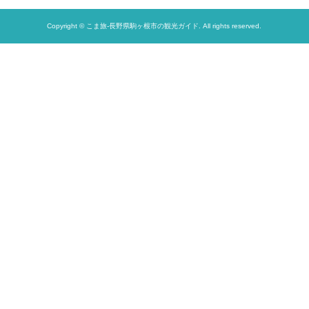
Copyright © こま旅-長野県駒ヶ根市の観光ガイド. All rights reserved.