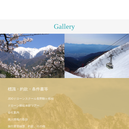
Gallery
駒ヶ岳ロー
プウェイ
こま旅ツア
標識・約款・条件書等
ー高遠桜
JDOドローンスクール長野駒ヶ根校
ドローン操縦体験ツアー
会社案内
個人情報の取扱
旅行業登録票、約款、その他