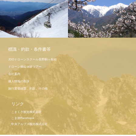
駒ヶ岳ロー
プウェイ
標識・約款・条件書等
JDOドローンスクール長野駒ヶ根校
ドローン操縦体験ツアー
会社案内
個人情報の取扱
旅行業登録票、約款、その他
リンク
こまくさ観光株式会社
こま旅Facebook
中央アルプス観光株式会社