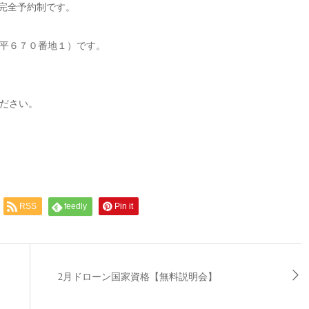
 完全予約制です。
平６７０番地１）です。
ださい。
RSS
feedly
Pin it
2月ドローン国家資格【無料説明会】