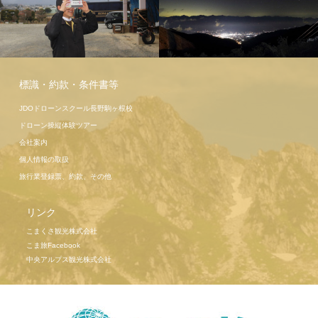
こま旅ツア
標識・約款・条件書等
ー高遠桜
駒ヶ岳ロー
JDOドローンスクール長野駒ヶ根校
プウェイ
ドローン操縦体験ツアー
会社案内
個人情報の取扱
旅行業登録票、約款、その他
リンク
こまくさ観光株式会社
こま旅Facebook
中央アルプス観光株式会社