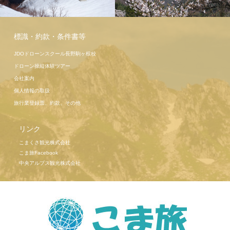
駒ヶ岳ロー
プウェイ
標識・約款・条件書等
JDOドローンスクール長野駒ヶ根校
ドローン操縦体験ツアー
会社案内
個人情報の取扱
旅行業登録票、約款、その他
リンク
こまくさ観光株式会社
こま旅Facebook
中央アルプス観光株式会社