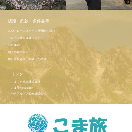
こま旅ツア
標識・約款・条件書等
ー高遠桜
JDOドローンスクール長野駒ヶ根校
ドローン操縦体験ツアー
会社案内
個人情報の取扱
旅行業登録票、約款、その他
リンク
こまくさ観光株式会社
こま旅Facebook
中央アルプス観光株式会社