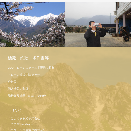
こま旅ツア
標識・約款・条件書等
ー高遠桜
JDOドローンスクール長野駒ヶ根校
ドローン操縦体験ツアー
会社案内
個人情報の取扱
旅行業登録票、約款、その他
リンク
こまくさ観光株式会社
こま旅Facebook
中央アルプス観光株式会社