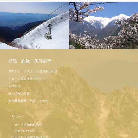
駒ヶ岳ロー
プウェイ
標識・約款・条件書等
JDOドローンスクール長野駒ヶ根校
ドローン操縦体験ツアー
会社案内
個人情報の取扱
旅行業登録票、約款、その他
リンク
こまくさ観光株式会社
こま旅Facebook
中央アルプス観光株式会社