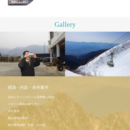
Gallery
駒ヶ岳ロー
プウェイ
こま旅ツア
標識・約款・条件書等
ー高遠桜
JDOドローンスクール長野駒ヶ根校
ドローン操縦体験ツアー
会社案内
個人情報の取扱
旅行業登録票、約款、その他