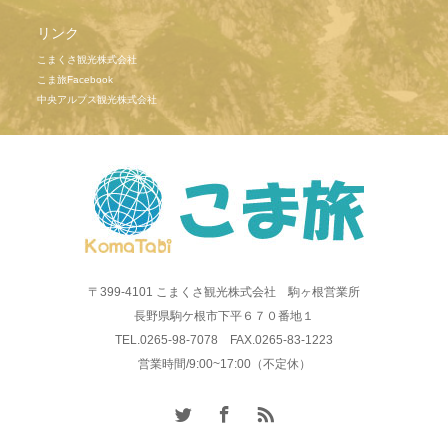
リンク
こまくさ観光株式会社
こま旅Facebook
中央アルプス観光株式会社
〒399-4101 こまくさ観光株式会社 駒ヶ根営業所
長野県駒ケ根市下平６７０番地１
TEL.0265-98-7078 FAX.0265-83-1223
営業時間/9:00~17:00（不定休）