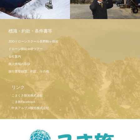
駒ヶ岳ロー
プウェイ
こま旅ツア
標識・約款・条件書等
ー高遠桜
JDOドローンスクール長野駒ヶ根校
ドローン操縦体験ツアー
会社案内
個人情報の取扱
旅行業登録票、約款、その他
リンク
こまくさ観光株式会社
こま旅Facebook
中央アルプス観光株式会社