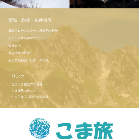
こま旅ツア
標識・約款・条件書等
ー高遠桜
駒ヶ岳ロー
JDOドローンスクール長野駒ヶ根校
プウェイ
ドローン操縦体験ツアー
会社案内
個人情報の取扱
旅行業登録票、約款、その他
リンク
こまくさ観光株式会社
こま旅Facebook
中央アルプス観光株式会社