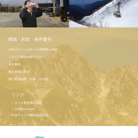
駒ヶ岳ロー
プウェイ
こま旅ツア
標識・約款・条件書等
ー高遠桜
JDOドローンスクール長野駒ヶ根校
ドローン操縦体験ツアー
会社案内
個人情報の取扱
旅行業登録票、約款、その他
リンク
こまくさ観光株式会社
こま旅Facebook
中央アルプス観光株式会社