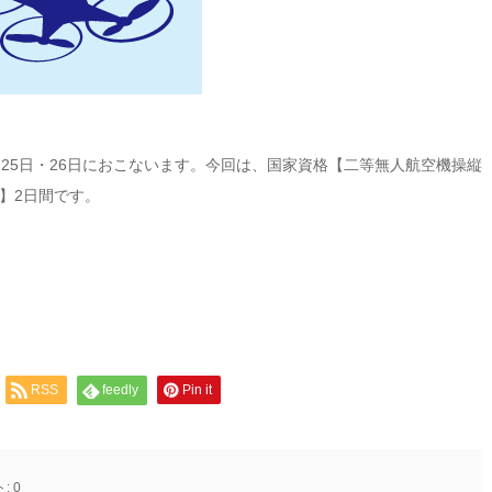
月25日・26日におこないます。今回は、国家資格【二等無人航空機操縦
】2日間です。
RSS
feedly
Pin it
ト:
0