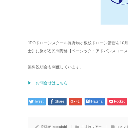
JDOドローンスクール長野駒ヶ根校ドローン講習を10
士】に繋がる民間資格【ベーシック・アドバンスコース
無料説明会も開催しています。
▶ お問合せはこちら
Tweet
Share
+1
Hatena
Pocket
投稿者:
komatabi
こま旅ツアー
コメン