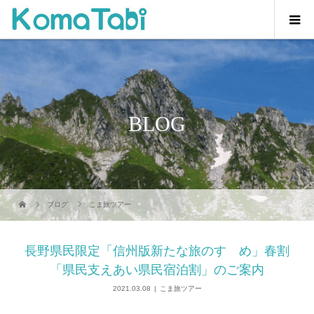
BLOG
ブログ
こま旅ツアー
長野県民限定「信州版新たな旅のすゝめ」春割
「県民支えあい県民宿泊割」のご案内
2021.03.08
こま旅ツアー