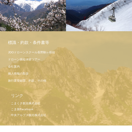
駒ヶ岳ロー
プウェイ
標識・約款・条件書等
JDOドローンスクール長野駒ヶ根校
ドローン操縦体験ツアー
会社案内
個人情報の取扱
旅行業登録票、約款、その他
リンク
こまくさ観光株式会社
こま旅Facebook
中央アルプス観光株式会社