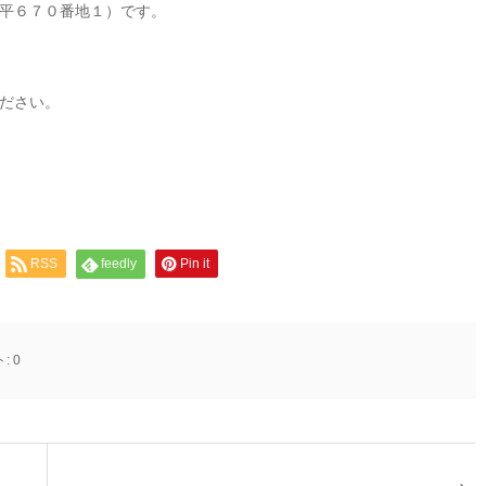
平６７０番地１）です。
ださい。
RSS
feedly
Pin it
ト:
0