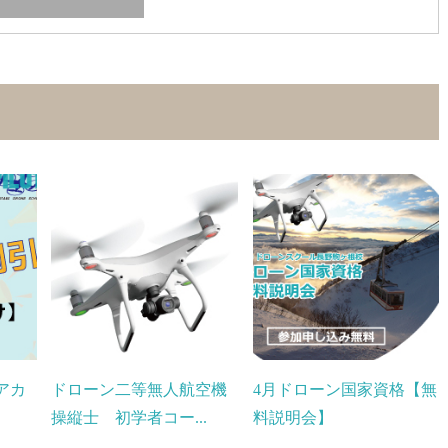
アカ
ドローン二等無人航空機
4月ドローン国家資格【無
操縦士 初学者コー...
料説明会】