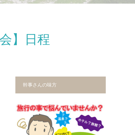
明会】日程
幹事さんの味方