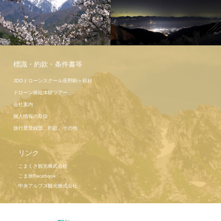
標識・約款・条件書等
駒ヶ岳ロー
JDOドローンスクール長野駒ヶ根校
プウェイ
ドローン操縦体験ツアー
会社案内
個人情報の取扱
旅行業登録票、約款、その他
リンク
こまくさ観光株式会社
こま旅Facebook
中央アルプス観光株式会社